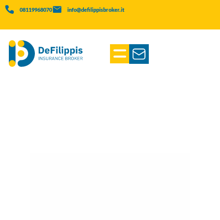
08119968070
info@defilippisbroker.it