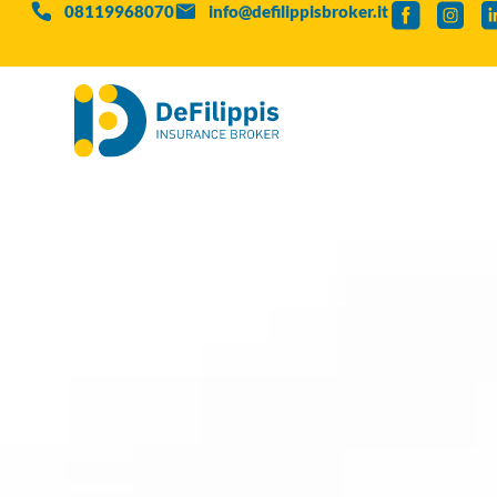
08119968070
info@defilippisbroker.it