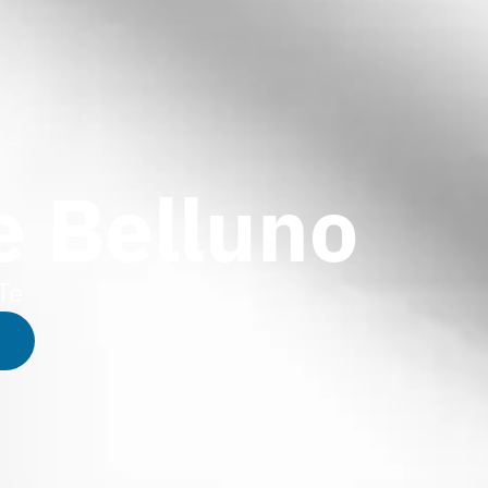
e Belluno
Te