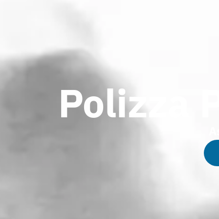
Polizza 
A