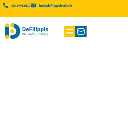
08119968070
info@defilippisbroker.it