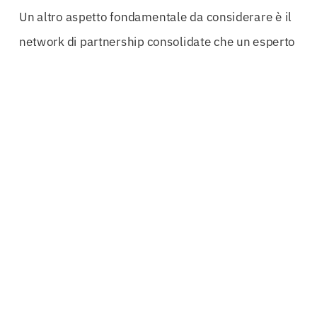
Un altro aspetto fondamentale da considerare è il
network di partnership consolidate che un esperto
nel campo delle fideiussioni può vantare. Avere
accesso a un’ampia rete di istituti bancari e
compagnie di assicurazione significa poter
ottenere fideiussioni bancarie competitive e
fideiussioni assicurative innovative. Questo non
solo aumenta le possibilità di ottenere le garanzie
richieste, ma consente anche di scegliere le
condizioni più vantaggiose per il proprio business.
In un mercato così competitivo, la sicurezza
operativa offerta dalle
Fideiussioni Verona