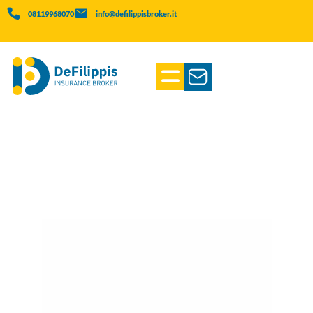
08119968070
info@defilippisbroker.it