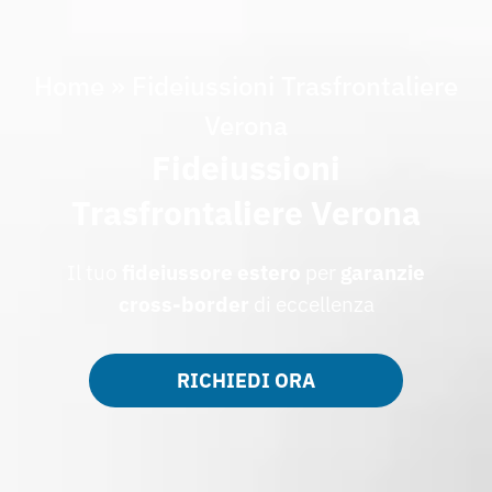
Home
»
Fideiussioni Trasfrontaliere
Verona
Fideiussioni
Trasfrontaliere Verona
Il tuo
fideiussore estero
per
garanzie
cross-border
di eccellenza
RICHIEDI ORA