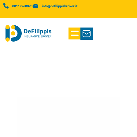
08119968070
info@defilippisbroker.it