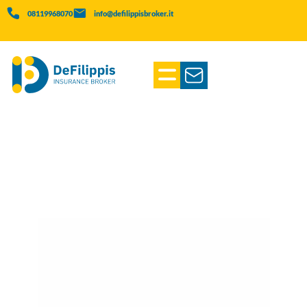
08119968070
info@defilippisbroker.it