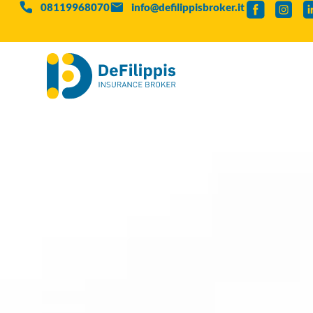
08119968070
info@defilippisbroker.it