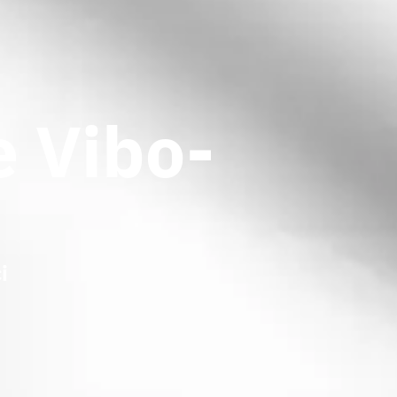
e Vibo-
i