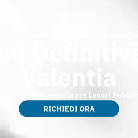
Home
»
Cauzioni Definitive Vibo-Valentia
ni Definitiv
Valentia
Garanzia Fideiussoria
per
Lavori
Pubblic
RICHIEDI ORA