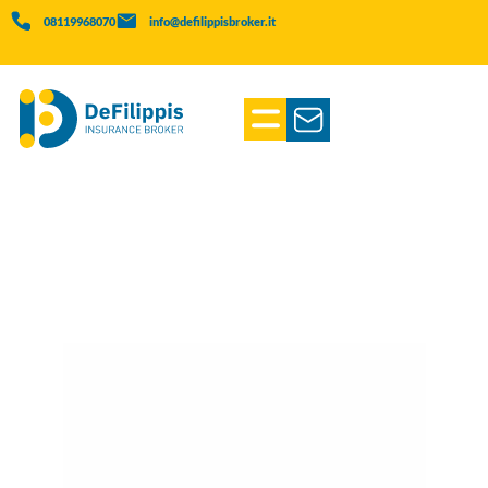
08119968070
info@defilippisbroker.it