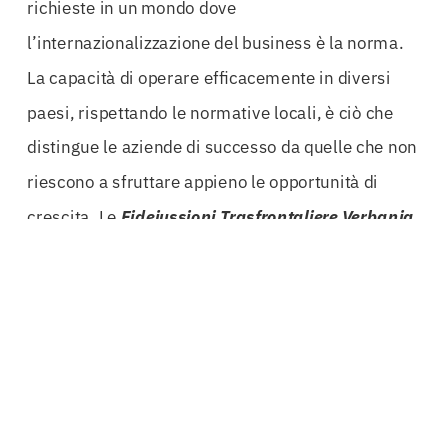
richieste in un mondo dove
l’internazionalizzazione del business è la norma.
La capacità di operare efficacemente in diversi
paesi, rispettando le normative locali, è ciò che
distingue le aziende di successo da quelle che non
riescono a sfruttare appieno le opportunità di
crescita. Le
Fideiussioni Trasfrontaliere Verbania
permettono alle imprese di intraprendere progetti
in mercati esteri con la sicurezza di avere una rete
di protezione alle spalle.
Un altro aspetto cruciale da considerare è la
partnership con istituti bancari internazionali, che