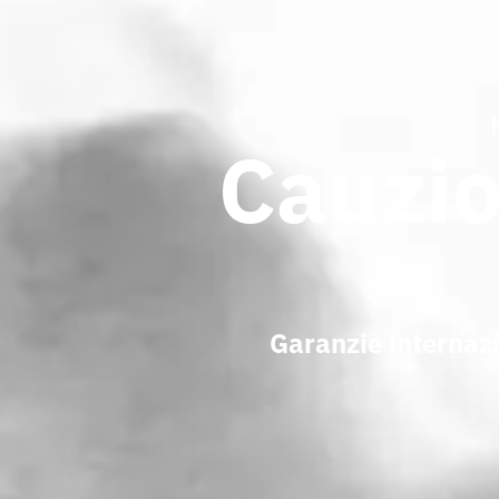
Cauzio
Garanzie internazi