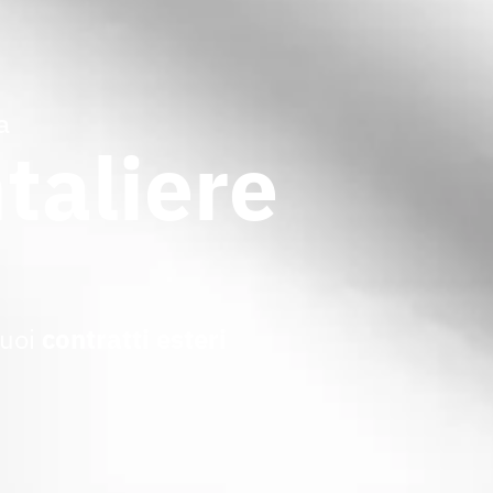
a
taliere
tuoi
contratti esteri