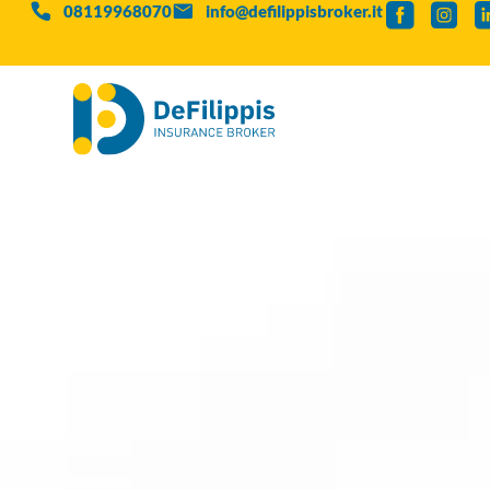
08119968070
info@defilippisbroker.it