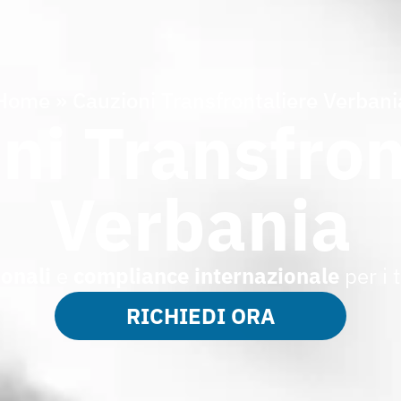
Home
»
Cauzioni Transfrontaliere Verbani
ni Transfron
Verbania
onali
e
compliance internazionale
per i 
RICHIEDI ORA