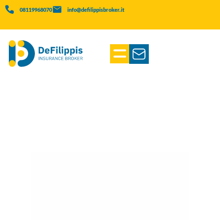
08119968070
info@defilippisbroker.it