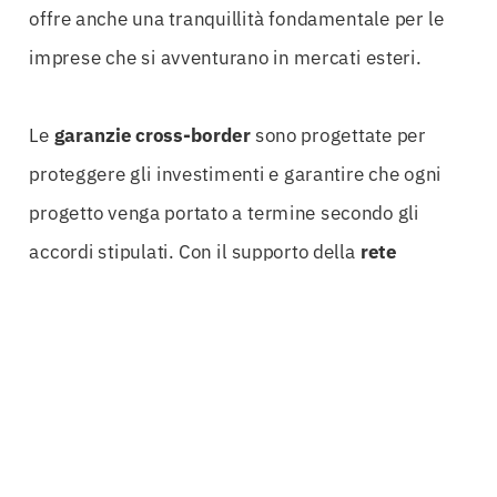
offre anche una tranquillità fondamentale per le
imprese che si avventurano in mercati esteri.
Le
garanzie cross-border
sono progettate per
proteggere gli investimenti e garantire che ogni
progetto venga portato a termine secondo gli
accordi stipulati. Con il supporto della
rete
bancaria europea
, ogni cliente può beneficiare di
soluzioni di
bonding internazionale
che si
adattano perfettamente alle proprie necessità.
Che si tratti di un
performance guarantee
, un
warranty bond
o un
maintenance bond
, la
personalizzazione è la chiave per il successo.