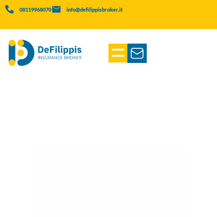
08119968070
info@defilippisbroker.it