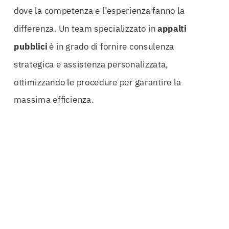
dove la competenza e l’esperienza fanno la
differenza. Un team specializzato in
appalti
pubblici
è in grado di fornire consulenza
strategica e assistenza personalizzata,
ottimizzando le procedure per garantire la
massima efficienza.
Le imprese che si avvalgono di professionisti
esperti nel settore non solo riducono il rischio di
errori e complicazioni, ma possono anche
ottenere condizioni più vantaggiose per le loro
cauzioni definitive. Un’ottimizzazione delle
procedure di
svincolo
, ad esempio, permette di