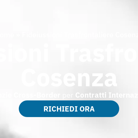
ome
»
Fideiussioni Trasfrontaliere Cosen
sioni Trasfro
Cosenza
zie Cross-Border
per
Contratti Internaz
RICHIEDI ORA