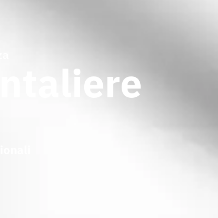
za
ntaliere
ionali