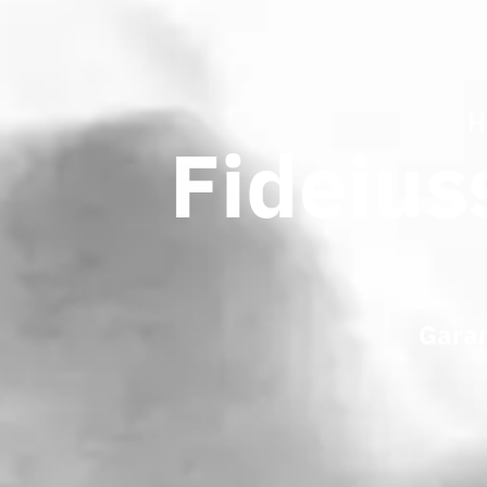
H
Fideius
Garan