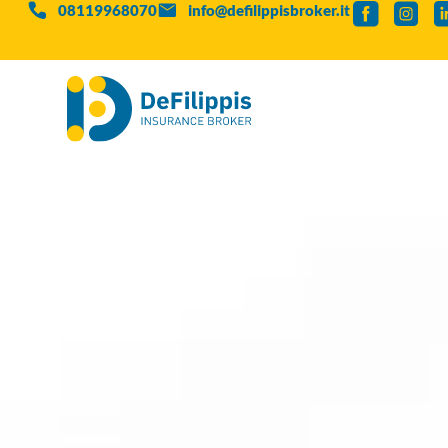
08119968070
info@defilippisbroker.it