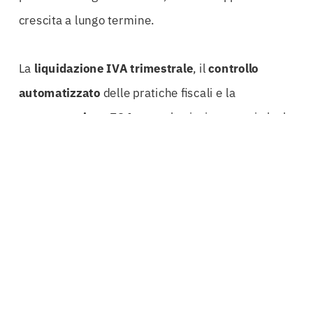
crescita a lungo termine.
La
liquidazione IVA trimestrale
, il
controllo
automatizzato
delle pratiche fiscali e la
compensazione F24
sono ulteriori vantaggi che le
fideiussioni rimborso iva possono offrire. Questi
strumenti non solo semplificano le operazioni
contabili, ma permettono anche una visione chiara
e immediata della situazione fiscale dell’azienda.
La trasparenza e la rapidità nel recupero delle
imposte diventano così fattori chiave per il
successo e la sostenibilità aziendale.