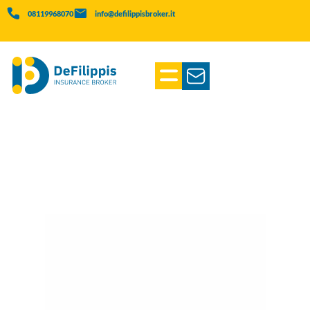
08119968070
info@defilippisbroker.it