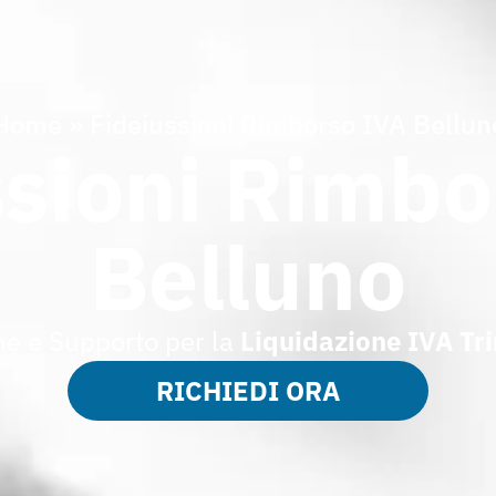
Home
»
Fideiussioni Rimborso IVA Bellun
ssioni Rimbo
Belluno
ne e Supporto per la
Liquidazione IVA Tr
RICHIEDI ORA