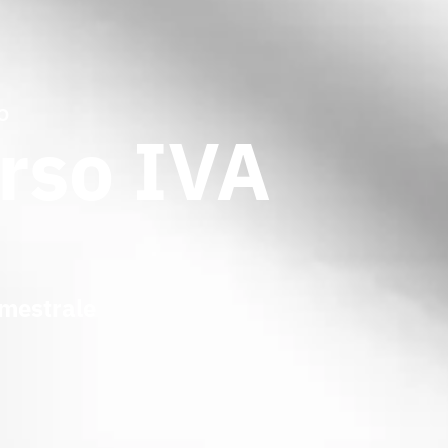
o
rso IVA
imestrale