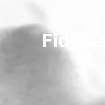
Fideiu
Protezio