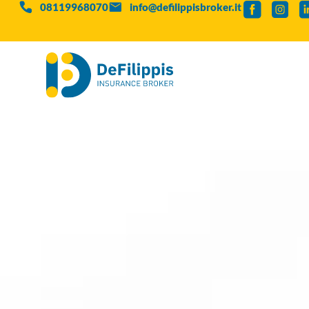
08119968070
info@defilippisbroker.it