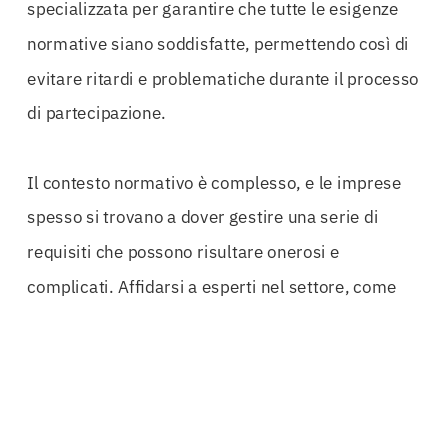
specializzata per garantire che tutte le esigenze
normative siano soddisfatte, permettendo così di
evitare ritardi e problematiche durante il processo
di partecipazione.
Il contesto normativo è complesso, e le imprese
spesso si trovano a dover gestire una serie di
requisiti che possono risultare onerosi e
complicati. Affidarsi a esperti nel settore, come
nel caso delle
Fideiussioni Appalti Pubblici
Belluno
, significa avere accesso a un supporto
completo in ogni fase dell’appalto. Dalla
preparazione della documentazione necessaria,