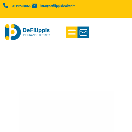
08119968070
info@defilippisbroker.it