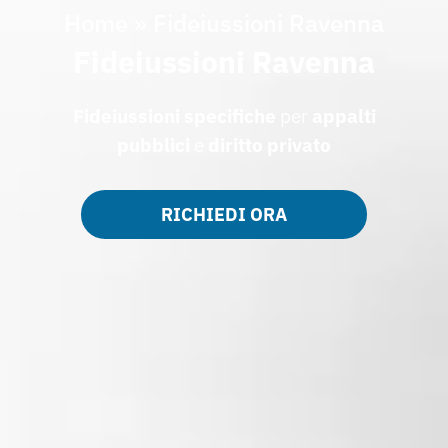
Home
»
Fideiussioni Ravenna
Fideiussioni Ravenna
Fideiussioni specifiche
per
appalti
pubblici
e
diritto privato
RICHIEDI ORA