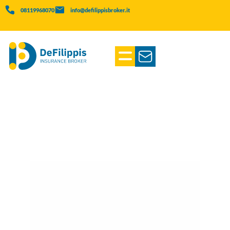
08119968070
info@defilippisbroker.it