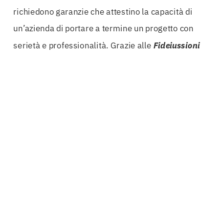
richiedono garanzie che attestino la capacità di
un’azienda di portare a termine un progetto con
serietà e professionalità. Grazie alle
Fideiussioni
Ravenna
, i liberi professionisti come ingegneri,
architetti e geometri possono dimostrare la loro
affidabilità, aprendo così le porte a nuovi contratti
e opportunità.
La partnership con istituti bancari e compagnie
assicurative di prim’ordine consente di ottenere
fideiussioni bancarie competitive e fideiussioni
assicurative innovative. Questo network è
fondamentale per garantire che le condizioni