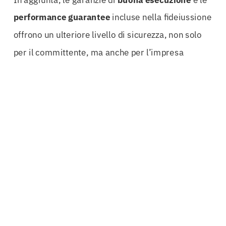
performance guarantee
incluse nella fideiussione
offrono un ulteriore livello di sicurezza, non solo
per il committente, ma anche per l’impresa
stessa. La possibilità di accedere a
bid bond
pubblici
e
advance payment
rappresenta un
vantaggio strategico per le aziende, dando loro la
libertà di investire e crescere senza l’ansia di
imprevisti economici.
Collaborare con esperti nel settore delle
fideiussioni consente di ottenere risultati tangibili.
Non basta avere un buon progetto o un prezzo