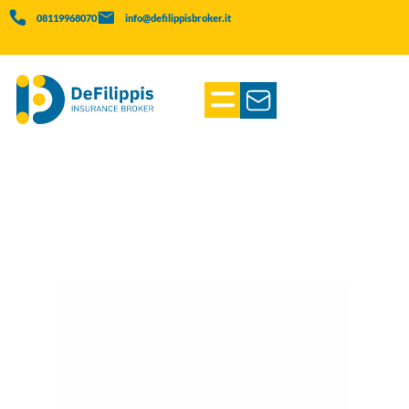
08119968070
info@defilippisbroker.it