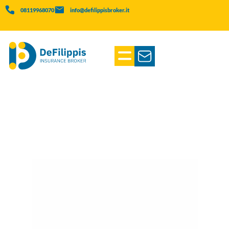
08119968070
info@defilippisbroker.it