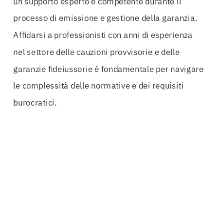
un supporto esperto e competente durante il
processo di emissione e gestione della garanzia.
Affidarsi a professionisti con anni di esperienza
nel settore delle cauzioni provvisorie e delle
garanzie fideiussorie è fondamentale per navigare
le complessità delle normative e dei requisiti
burocratici.
Le aziende che si avvalgono di esperti possono
contare su un’assistenza completa: dalla
polizza
iniziale fino al svincolo della
cauzione
, passando
per la trasformazione in
garanzia definitiva
.
Questo supporto non solo facilita il processo, ma