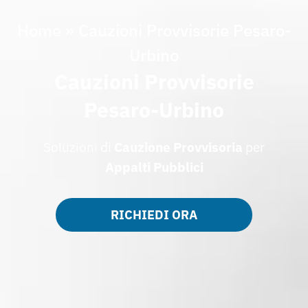
Home
»
Cauzioni Provvisorie Pesaro-
Urbino
Cauzioni Provvisorie
Pesaro-Urbino
Soluzioni di
Cauzione
Provvisoria
per
Appalti
Pubblici
RICHIEDI ORA