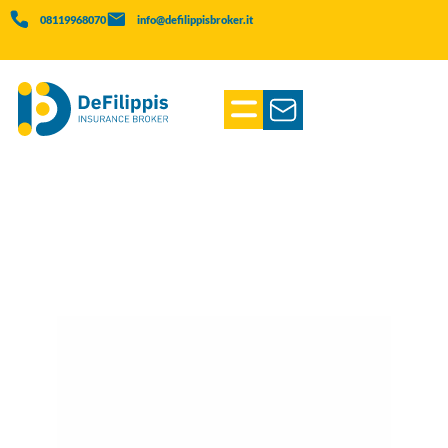
08119968070
info@defilippisbroker.it