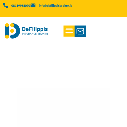
08119968070
info@defilippisbroker.it