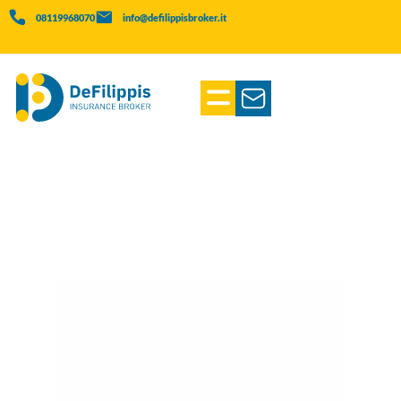
08119968070
info@defilippisbroker.it