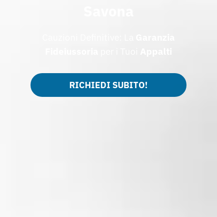
Savona
Cauzioni Definitive: La
Garanzia
Fideiussoria
per i Tuoi
Appalti
RICHIEDI SUBITO!