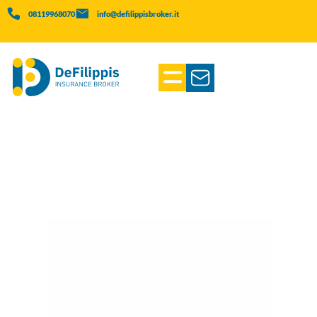
08119968070
info@defilippisbroker.it