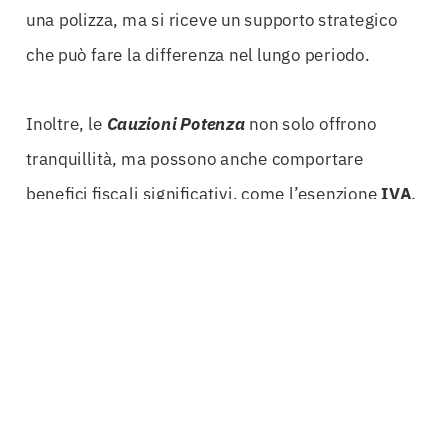
una polizza, ma si riceve un supporto strategico
che può fare la differenza nel lungo periodo.
Inoltre, le
Cauzioni Potenza
non solo offrono
tranquillità, ma possono anche comportare
benefici fiscali significativi, come l’esenzione
IVA
.
Questo aspetto non deve essere sottovalutato,
poiché può influenzare notevolmente la redditività
dell’azienda. Una gestione oculata delle proprie
risorse finanziarie è essenziale, e le cauzioni
assicurative
si inseriscono perfettamente in
questa strategia, consentendo di risparmiare e
ottimizzare i costi.