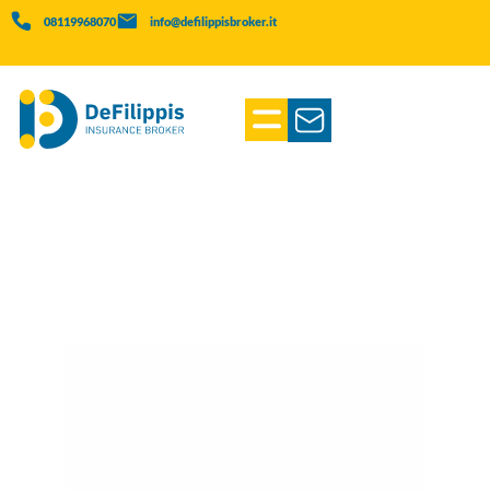
08119968070
info@defilippisbroker.it