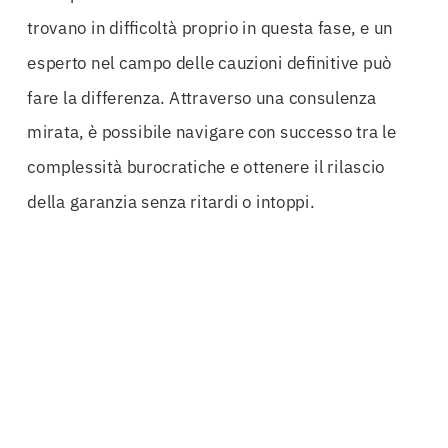
trovano in difficoltà proprio in questa fase, e un
esperto nel campo delle cauzioni definitive può
fare la differenza. Attraverso una consulenza
mirata, è possibile navigare con successo tra le
complessità burocratiche e ottenere il rilascio
della garanzia senza ritardi o intoppi.
La presenza di un team specializzato in
appalti
pubblici
è un valore aggiunto che non deve essere
sottovalutato. La loro esperienza consente di
affrontare le sfide con sicurezza e di individuare le
soluzioni più adatte per ogni singola situazione.
Questo approccio personalizzato è fondamentale