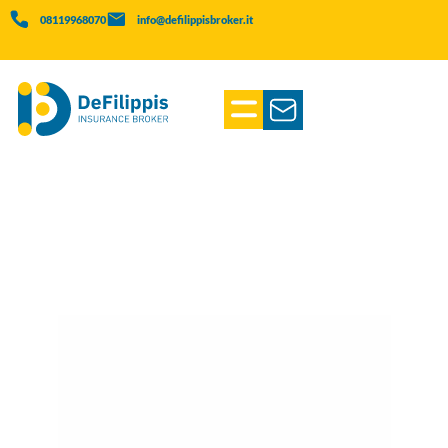
08119968070
info@defilippisbroker.it