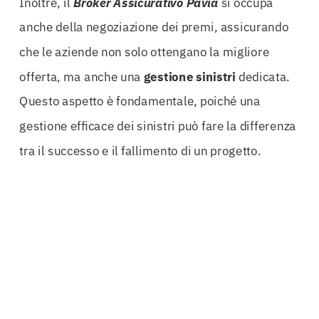
Inoltre, il
Broker Assicurativo Pavia
si occupa
anche della negoziazione dei premi, assicurando
che le aziende non solo ottengano la migliore
offerta, ma anche una
gestione sinistri
dedicata.
Questo aspetto è fondamentale, poiché una
gestione efficace dei sinistri può fare la differenza
tra il successo e il fallimento di un progetto.
La consulenza avanzata offerta dal broker non si
limita alla stipula delle polizze, ma si estende
anche ai rinnovi delle polizze stesse. Grazie a
un’
assistenza post-vendita
di qualità, le aziende
possono contare su un supporto continuo che le