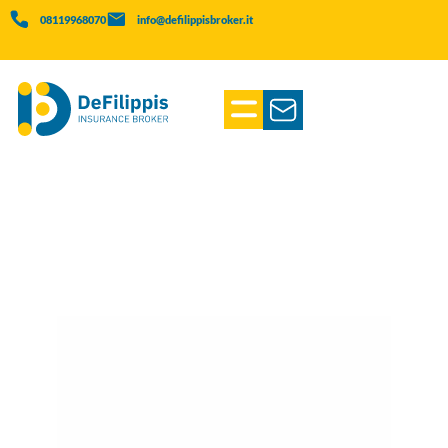
08119968070
info@defilippisbroker.it