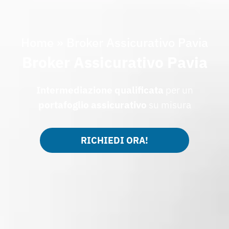
Home
»
Broker Assicurativo Pavia
Broker Assicurativo Pavia
Intermediazione qualificata
per un
portafoglio assicurativo
su misura
RICHIEDI ORA!