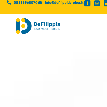
08119968070
info@defilippisbroker.it