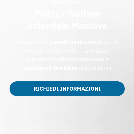
Mantova
Polizza Welfare
Aziendale Mantova
Massimizza i
benefit assicurativi
con la
nostra polizza welfare aziendale:
copertura sanitaria aziendale
e
assistenza familiare
di eccellenza
RICHIEDI INFORMAZIONI