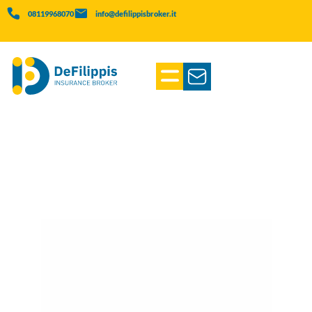
08119968070
info@defilippisbroker.it