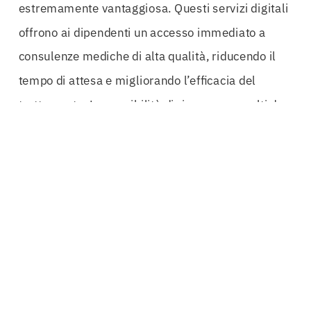
estremamente vantaggiosa. Questi servizi digitali
offrono ai dipendenti un accesso immediato a
consulenze mediche di alta qualità, riducendo il
tempo di attesa e migliorando l’efficacia del
trattamento. La possibilità di ricevere consulti da
esperti senza dover lasciare l’ufficio rappresenta
un enorme valore aggiunto, specialmente in
un’epoca in cui il tempo è una risorsa preziosa.
I
pacchetti famiglia
inclusi nella polizza sono un
ulteriore punto di forza. Offrire ai dipendenti la
possibilità di estendere le coperture ai propri
familiari non solo migliora la loro qualità della