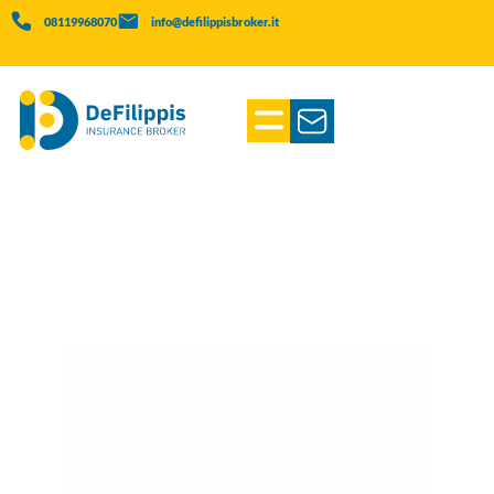
08119968070
info@defilippisbroker.it