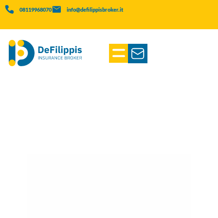
08119968070
info@defilippisbroker.it