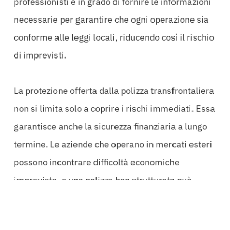
professionisti è in grado di fornire le informazioni
necessarie per garantire che ogni operazione sia
conforme alle leggi locali, riducendo così il rischio
di imprevisti.
La protezione offerta dalla polizza transfrontaliera
non si limita solo a coprire i rischi immediati. Essa
garantisce anche la sicurezza finanziaria a lungo
termine. Le aziende che operano in mercati esteri
possono incontrare difficoltà economiche
impreviste, e una polizza ben strutturata può
fornire un cuscinetto contro tali eventi. Investire in
una
Polizza Transfrontaliera Bologna
significa