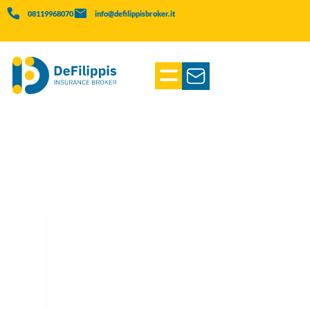
08119968070
info@defilippisbroker.it