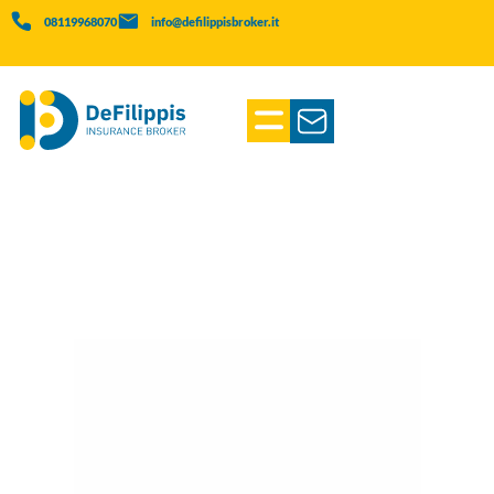
08119968070
info@defilippisbroker.it