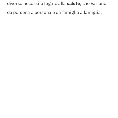
diverse necessità legate alla
salute
, che variano
da persona a persona e da famiglia a famiglia.
Negli ultimi anni, abbiamo assistito a un crescente
interesse verso le
polizze
sanitarie
private
, non
solo per la loro capacità di offrire una protezione
completa, ma anche per la tranquillità mentale
che garantiscono. Investire in una
Polizza Salute
Parma
significa prendersi cura del proprio
benessere e di quello dei propri cari, assicurando
così un futuro più sereno e protetto.
Un altro punto fondamentale da considerare è che,