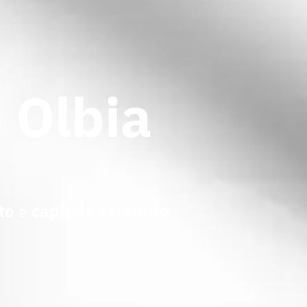
 Olbia
to
e
capitale garantito