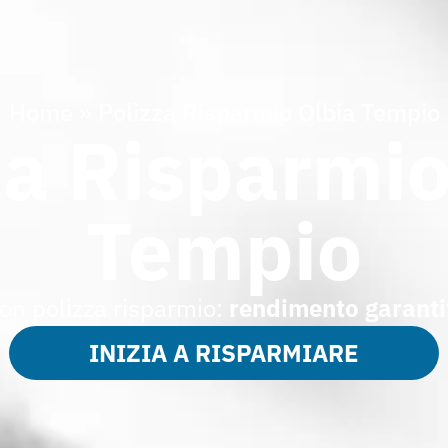
Home
»
Polizza Risparmio Olbia Tempio
za Risparmio
Tempio
con polizza risparmio:
rendimento garanti
INIZIA A RISPARMIARE