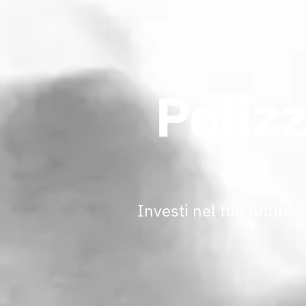
Poliz
Investi nel tuo futuro 