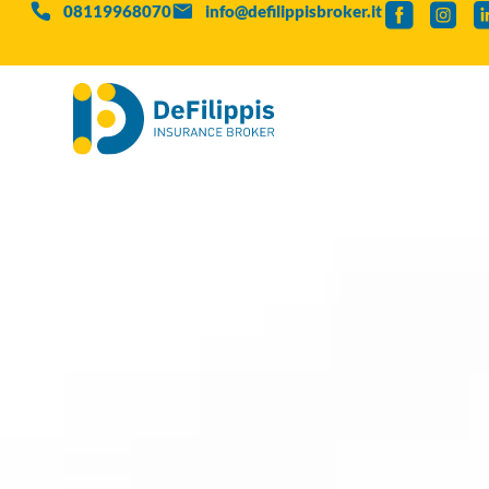
08119968070
info@defilippisbroker.it