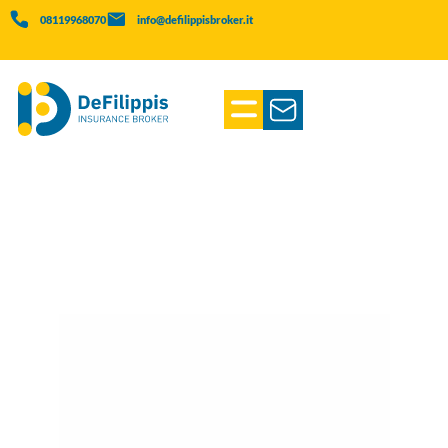
08119968070
info@defilippisbroker.it