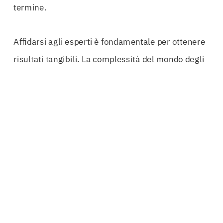
termine.
Affidarsi agli esperti è fondamentale per ottenere
risultati tangibili. La complessità del mondo degli
investimenti assicurativi
richiede competenze
specifiche e una conoscenza approfondita del
mercato. Solo attraverso una consulenza dedicata
e personalizzata è possibile sfruttare al meglio i
vantaggi della
Polizza Risparmio Messina
. Gli
esperti possono guidare le imprese e i
professionisti nella scelta delle soluzioni più
appropriate, ottimizzando ogni aspetto della
pianificazione finanziaria
.