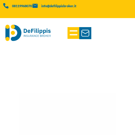
08119968070
info@defilippisbroker.it