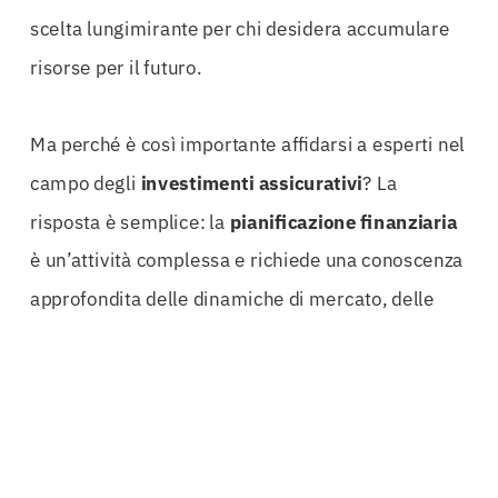
scelta lungimirante per chi desidera accumulare
risorse per il futuro.
Ma perché è così importante affidarsi a esperti nel
campo degli
investimenti assicurativi
? La
risposta è semplice: la
pianificazione finanziaria
è un’attività complessa e richiede una conoscenza
approfondita delle dinamiche di mercato, delle
normative vigenti e delle opportunità di
investimento. Solo esperti del settore possono
guidarti nella scelta della soluzione più adatta alle
tue esigenze.