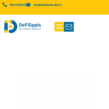
08119968070
info@defilippisbroker.it