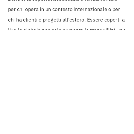
per chi opera in un contesto internazionale o per
chi ha clienti e progetti all’estero. Essere coperti a
livello globale non solo aumenta la tranquillità, ma
rappresenta anche un vantaggio competitivo nel
mercato. I professionisti possono affrontare
nuove sfide e opportunità senza il timore di
possibili ripercussioni legali.
Affidarsi a esperti nel settore delle assicurazioni è
essenziale per ottenere una
Polizza RC
Professionale Potenza
adeguata alle proprie
esigenze. Solo attraverso un’analisi approfondita