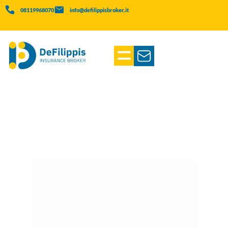
08119968070
info@defilippisbroker.it