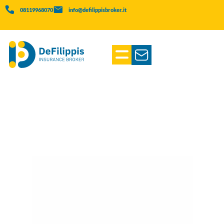
08119968070
info@defilippisbroker.it