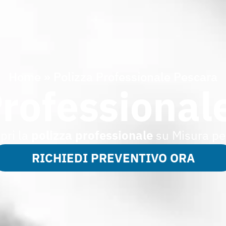
Home
»
Polizza Professionale Pescara
Professional
pri la
polizza
professionale
su Misura pe
RICHIEDI PREVENTIVO ORA