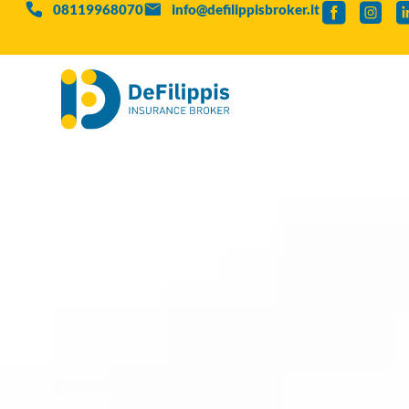
08119968070
info@defilippisbroker.it