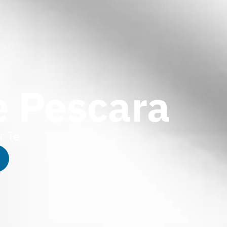
e Pescara
r Te