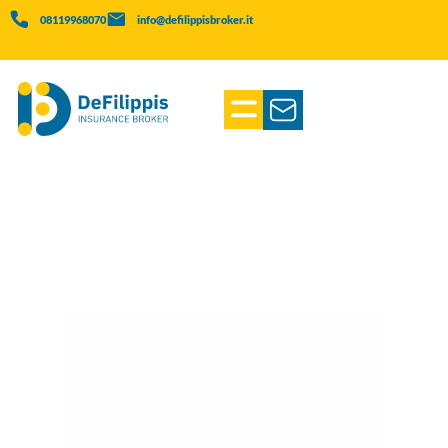
08119968070
info@defilippisbroker.it