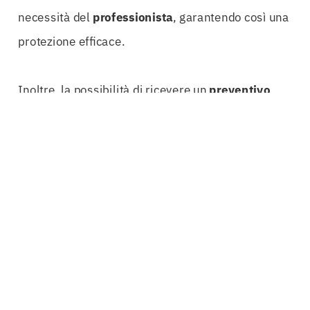
necessità del
professionista
, garantendo così una
protezione efficace.
Inoltre, la possibilità di ricevere un
preventivo
online
immediato rende il processo di scelta e
sottoscrizione della
polizza
ancora più semplice e
veloce. I
professionisti
possono accedere a
preventivi trasparenti e competitivi, senza dover
affrontare lunghe attese o complicate procedure
burocratiche. Questo approccio digitale consente
di ottimizzare il tempo, permettendo ai
professionisti
di concentrarsi su ciò che sanno
fare meglio: il loro lavoro.