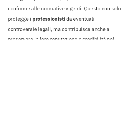
conforme alle normative vigenti. Questo non solo
protegge i
professionisti
da eventuali
controversie legali, ma contribuisce anche a
preservare la loro reputazione e credibilità nel
mercato.
In un ambiente competitivo come quello odierno,
dove la differenziazione è fondamentale per il
successo, avere una copertura
assicurativa
adeguata può fare la differenza. La
Polizza
Professionale Barletta-Andria-Trani
non è solo
un’opzione, ma una necessità per chi desidera
emergere, costruire relazioni solide con i clienti e