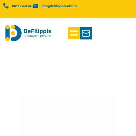
08119968070
info@defilippisbroker.it