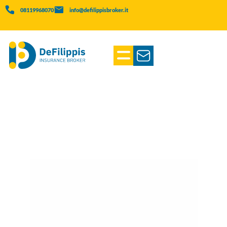
08119968070
info@defilippisbroker.it