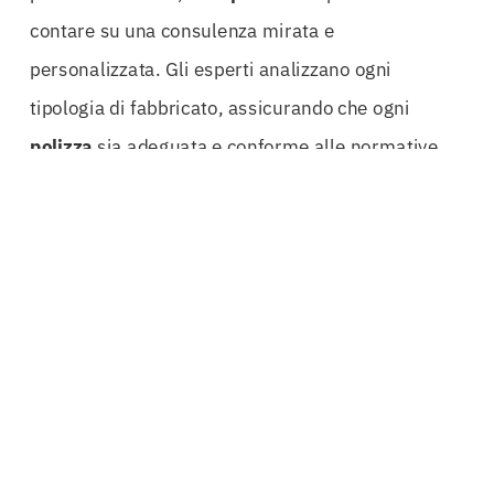
contare su una consulenza mirata e
personalizzata. Gli esperti analizzano ogni
tipologia di fabbricato, assicurando che ogni
polizza
sia adeguata e conforme alle normative
vigenti. Questo approccio non solo facilita la
gestione delle pratiche burocratiche, ma offre
anche una protezione robusta contro le
problematiche future.
La
Polizza Decennale Postuma Brindisi
si
distingue per la sua capacità di coprire
danni
materiali diretti
e problematiche legate
all’impermeabilizzazione, garantendo una