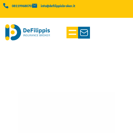
08119968070
info@defilippisbroker.it