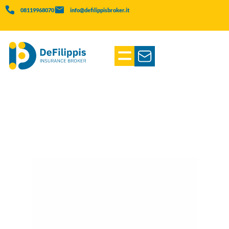
08119968070
info@defilippisbroker.it