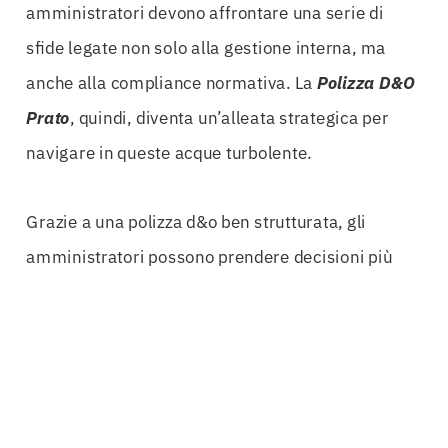
amministratori devono affrontare una serie di
sfide legate non solo alla gestione interna, ma
anche alla compliance normativa. La
Polizza D&O
Prato
, quindi, diventa un’alleata strategica per
navigare in queste acque turbolente.
Grazie a una polizza d&o ben strutturata, gli
amministratori possono prendere decisioni più
audaci e strategiche, sapendo di avere un
paracadute che li protegge. Ogni polizza è
personalizzabile, il che significa che le coperture
possono essere adattate alle specifiche esigenze
aziendali, consentendo una protezione su misura.