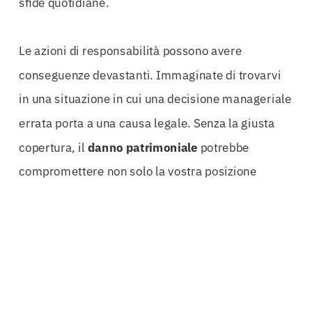
sfide quotidiane.
Le azioni di responsabilità possono avere
conseguenze devastanti. Immaginate di trovarvi
in una situazione in cui una decisione manageriale
errata porta a una causa legale. Senza la giusta
copertura, il
danno patrimoniale
potrebbe
compromettere non solo la vostra posizione
professionale, ma anche il vostro
patrimonio
personale
. La
Polizza D&O Padova
rappresenta
quindi una salvaguardia indispensabile, un
investimento sulla sicurezza personale e
professionale.