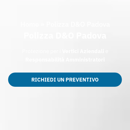
Home
»
Polizza D&O Padova
Polizza D&O Padova
Protezione per i
Vertici Aziendali
e
Responsabilità Amministratori
RICHIEDI UN PREVENTIVO