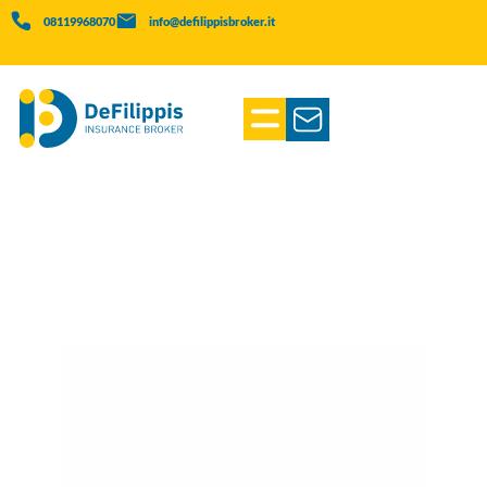
08119968070
info@defilippisbroker.it