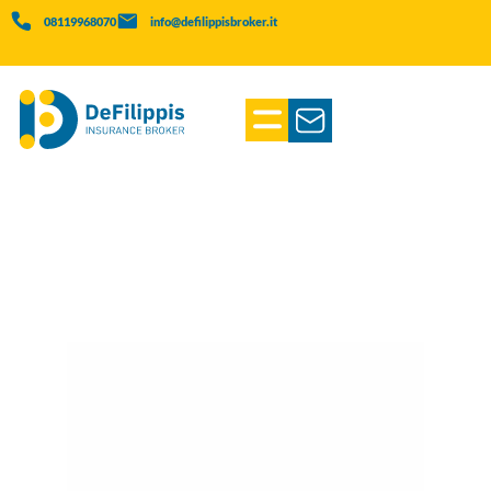
08119968070
info@defilippisbroker.it