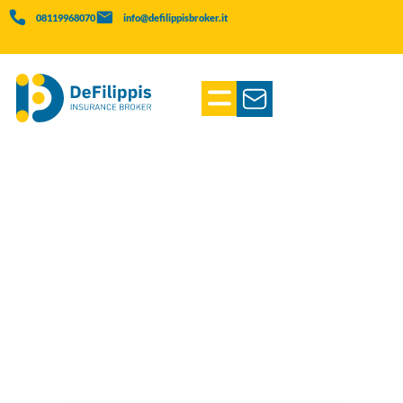
08119968070
info@defilippisbroker.it