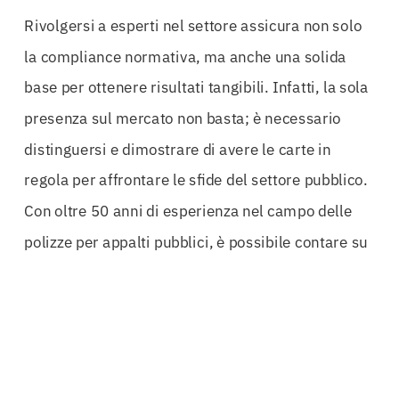
Rivolgersi a esperti nel settore assicura non solo
la compliance normativa, ma anche una solida
base per ottenere risultati tangibili. Infatti, la sola
presenza sul mercato non basta; è necessario
distinguersi e dimostrare di avere le carte in
regola per affrontare le sfide del settore pubblico.
Con oltre 50 anni di esperienza nel campo delle
polizze per appalti pubblici, è possibile contare su
un servizio che sa come affrontare le complessità
del mercato.
Le imprese e i professionisti che scelgono la
Polizza Appalti Pubblici Verona
non solo si