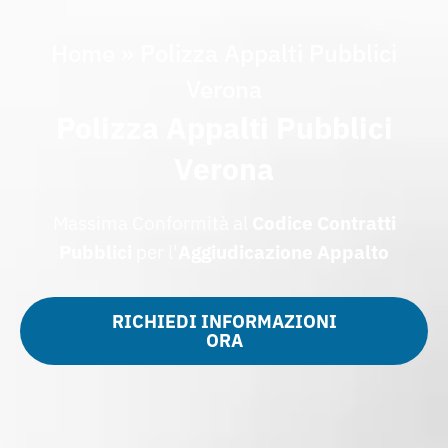
Home
»
Polizza Appalti Pubblici
Verona
Polizza Appalti Pubblici
Verona
Massima Conformità al
Codice Contratti
Pubblici
per l'
Aggiudicazione Appalto
RICHIEDI INFORMAZIONI
ORA