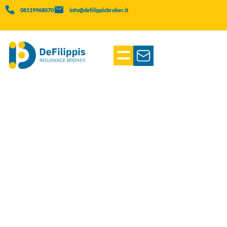
08119968070
info@defilippisbroker.it