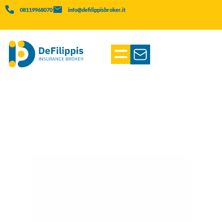
08119968070
info@defilippisbroker.it