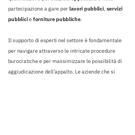
partecipazione a gare per
lavori pubblici
,
servizi
pubblici
e
forniture pubbliche
.
Il supporto di esperti nel settore è fondamentale
per navigare attraverso le intricate procedure
burocratiche e per massimizzare le possibilità di
aggiudicazione dell’appalto. Le aziende che si
affidano a professionisti con oltre 50 anni di
esperienza nel campo delle polizze appalti
pubblici possono contare su una consulenza
specializzata, in grado di guidarle in ogni fase del
processo di gara.