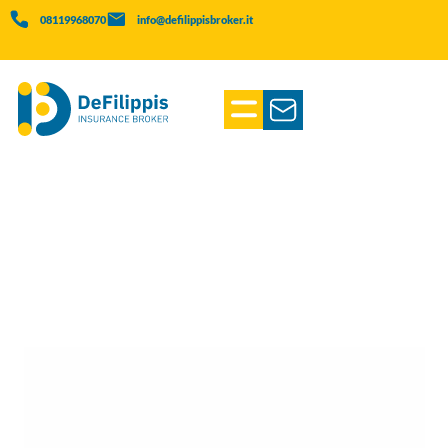
08119968070
info@defilippisbroker.it