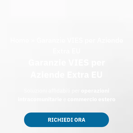
Home
»
Garanzie VIES per Aziende
Extra EU
Garanzie VIES per
Aziende Extra EU
Soluzioni affidabili per
operazioni
intracomunitarie
e
commercio estero
RICHIEDI ORA