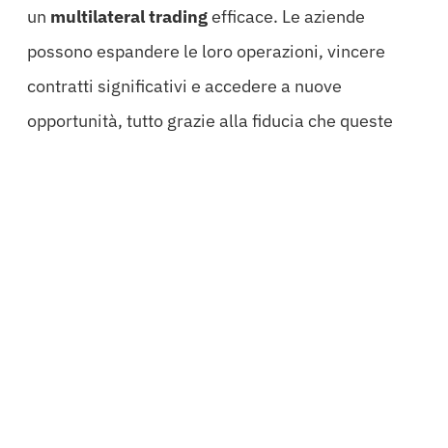
un
multilateral trading
efficace. Le aziende
possono espandere le loro operazioni, vincere
contratti significativi e accedere a nuove
opportunità, tutto grazie alla fiducia che queste
garanzie possono generare tra le parti coinvolte.
Senza una solida garanzia, le imprese rischiano di
perdere contratti vitali e opportunità di crescita.
In questo contesto, è cruciale sottolineare che
l’unico modo per ottenere risultati tangibili è
affidarsi a professionisti esperti. La gestione delle
fideiussioni e delle
garanzie cross-border
richiede
competenze specifiche e una profonda