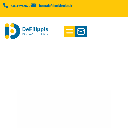
08119968070
info@defilippisbroker.it